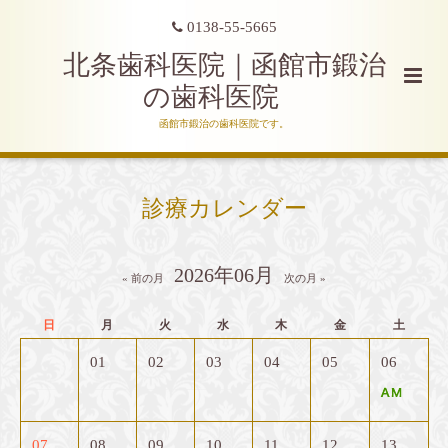
0138-55-5665
北条歯科医院｜函館市鍛治
の歯科医院
函館市鍛治の歯科医院です。
診療カレンダー
2026年06月
« 前の月
次の月 »
日
月
火
水
木
金
土
01
02
03
04
05
06
07
08
09
10
11
12
13